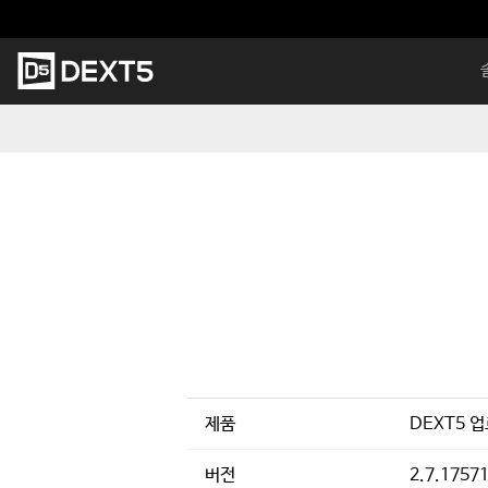
본
문
바
메
로
인
가
메
기
뉴
제품
DEXT5 
버전
2.7.1757