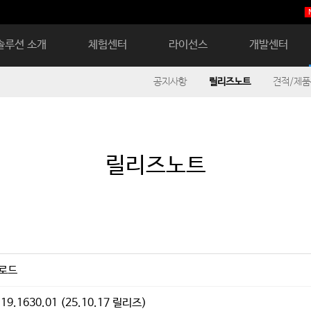
솔루션 소개
체험센터
라이선스
개발센터
공지사항
릴리즈노트
견적/제
릴리즈노트
업로드
119.1630.01 (25.10.17 릴리즈)