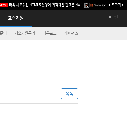
더욱 새로워진 HTML5 환경에 최적화된
웹표준 No.1
바로가기
NEW
로그인
고객지원
품문의
기술지원문의
다운로드
레퍼런스
목록