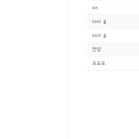
aa
test
test
안녕
표표표