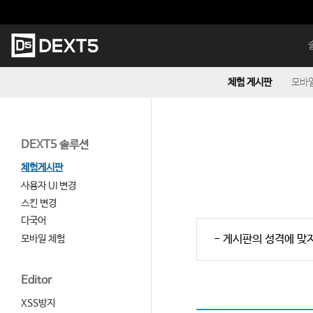
본
문
바
메
로
인
가
메
기
뉴
체험 게시판
모바일
DEXT5 솔루션
체험게시판
사용자 UI 변경
스킨 변경
다국어
- 게시판의 성격에 맞
모바일 체험
Editor
XSS방지