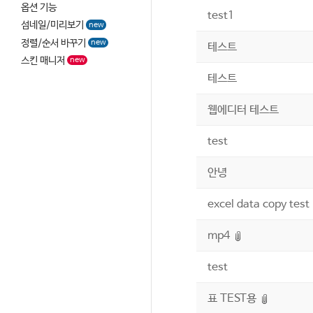
옵션 기능
test1
섬네일/미리보기
new
정렬/순서 바꾸기
new
테스트
스킨 매니저
new
테스트
웹에디터 테스트
test
안녕
excel data copy test
mp4
test
표 TEST용