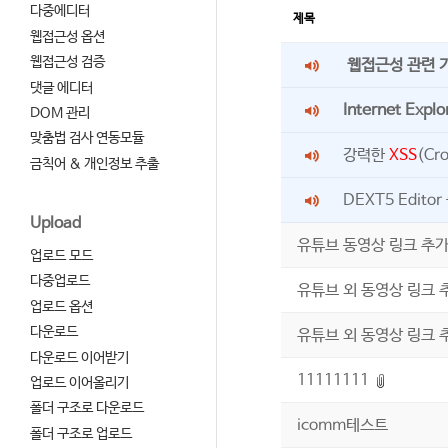
다중에디터
제목
웹접근성 옵션
웹접근성 검증
웹접근성 관련 기
댓글 에디터
Internet Explo
DOM 관리
맞춤법 검사 연동모듈
강력한
XSS
(Cr
금칙어 & 개인정보 추출
DEXT5 Edito
Upload
유튜브 동영상 링크 추가
업로드 모드
다중업로드
유튜브 외 동영상 링크 
업로드 옵션
다운로드
유튜브 외 동영상 링크 
다운로드 이어받기
11111111
업로드 이어올리기
폴더 구조로 다운로드
icomm테스트
폴더 구조로 업로드