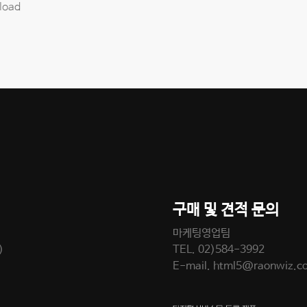
load
구매 및 견적 문의
마케팅영업팀
)
TEL.
02)584-3992
E-mail.
html5@raonwiz.c