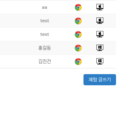
aa
test
test
홍길동
김진건
체험 글쓰기