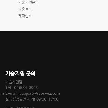
기술지원문의
다운로드
레퍼런스
기술지원 문의
기술지원팀
TEL.
02)584-3908
om
E-mail.
support@raonwiz.com
월-금(공휴일 제외) 09:30-17:00