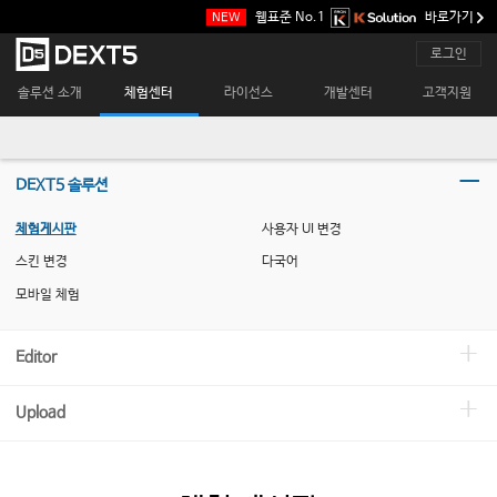
본
웹표준 No.1
바로가기
NEW
문
바
메
로그인
로
인
가
메
솔루션 소개
체험센터
라이선스
개발센터
고객지원
기
뉴
DEXT5 솔루션
체험게시판
사용자 UI 변경
스킨 변경
다국어
모바일 체험
Editor
Upload