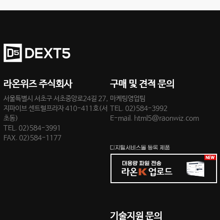
라온위즈 주식회사
구매 및 견적 문의
서울특별시 서초구 서초중앙로24길 27,
마케팅영업팀
지파이브 센트럴프라자 410-411호(서
TEL.
02)584-3992
초동)
E-mail.
html5@raonwiz.com
TEL. 02)584-3991
FAX. 02)584-1177
기술지원 문의